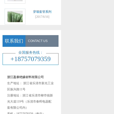
穿墙套管系列
[2017/6/16]
电力玻纤管
[2017/6/16]
联系我们
CONTACT US
玻纤缠绕管
全国服务热线：
[2017/6/16]
+18757079359
熔断管
[2017/6/16]
浙江盈泰绝缘材料有限公司
生产地址： 浙江省乐清市新光工业
区振兴路11号
插入式熔断器
注册地址：浙江省乐清市柳市镇新
[2017/6/16]
光大道119号（乐清市春晖电器配
套有限公司内）
环绕玻纤管
手机：
18757079359
（南总）